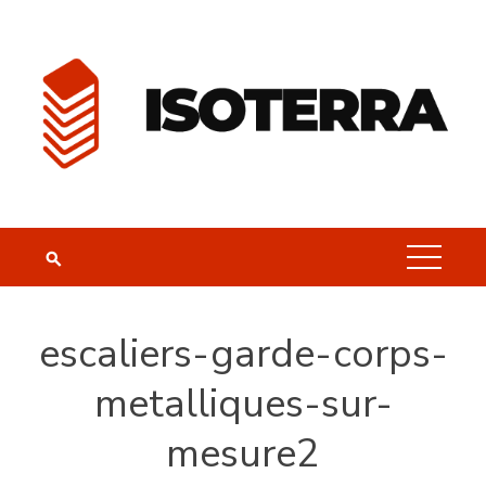
Skip
to
content
escaliers-garde-corps-
metalliques-sur-
mesure2