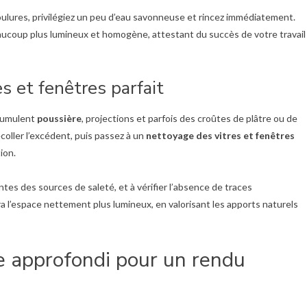
oulures, privilégiez un peu d’eau savonneuse et rincez immédiatement.
coup plus lumineux et homogène, attestant du succès de votre travail
s et fenêtres parfait
ccumulent
poussière
, projections et parfois des croûtes de plâtre ou de
décoller l’excédent, puis passez à un
nettoyage des vitres et fenêtres
ion.
tes des sources de saleté, et à vérifier l’absence de traces
ra l’espace nettement plus lumineux, en valorisant les apports naturels
e approfondi pour un rendu