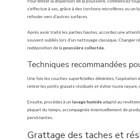
Pour limiter la dispersion de la poussière, commencez touj
s’effectue à sec, grâce à des torchons microfibres ou un ba
refouler vers d’autres surfaces.
Après avoir traité les parties hautes, accordez une attenti
souvent oubliés lors d’un nettoyage classique. Changer régu
redéposition de la
poussière collectée
.
Techniques recommandées pour
Une fois les couches superficielles éliminées, l’aspiratio
retirer les petits gravats résiduels et éviter toute rayure
Ensuite, procédez à un
lavage humide
adapté au revêtement
plupart du temps, accompagnée éventuellement de produits
persistantes.
Grattage des taches et rés