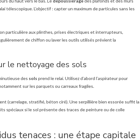
ours du haut vers le bas. Le
dépoussiérage
des plafonds et des murs
lai télescopique. L’objectif : capter un maximum de particules sans les
on particulière aux plinthes, prises électriques et interrupteurs,
lièrement de chiffon ou laver les outils utilisés prévient la
 le nettoyage des sols
n minutieuse des
sols
prend le relai. Utilisez d’abord l’aspirateur pour
, notamment sur les parquets ou carreaux fragiles.
 (carrelage, stratifié, béton ciré). Une serpillière bien essorée suffit la
 spéciaux si le sol présente des traces de peinture ou de colle
idus tenaces : une étape capitale