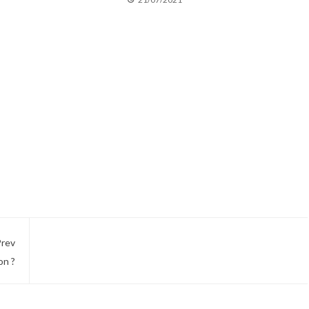
rev
on ?