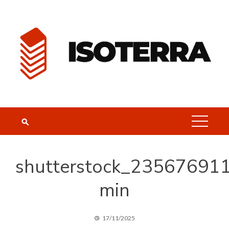
Skip
to
content
shutterstock_23567691
min
17/11/2025