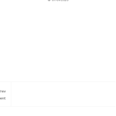
rev
ment